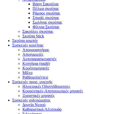
Βάση Σακούλας
Πέλμα σκούπας
Ράμφος σκούπας
Σπιράλ σκούπας
Σωλήνας σκούπας
Φίλτρα Σκούπας
Σακούλες σκούπας
Σκούπα Stick
Σκούπα ρομπότ
Συσκευές κουζίνας
Απορροφητήρας
Αποχυμωτές
Αρτοπαρασκευαστές
Κοπτήρια (multi)
Κουζινομηχανές
Μίξερ
Ραβδομπλέντερ
Συσκευές προσ. υγιεινής
Ηλεκτρικές Οδοντόβουρτσες
Κουρευτικές-Αποτριχωτικές μηχανές
Ξυριστικές μηχανές
Συσκευές σιδερώματος
Δοχεία Νερού
Καθαριστικά-Αξεσουάρ
Σιδερόπανα