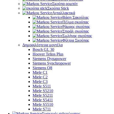
Σκούπα ρομπότ
Σκούπα Stick
Ανταλλακτικά
Βάση Σακούλας
Πέλμα σκούπας
Ράμφος σκούπας
Σπιράλ σκούπας
Σωλήνας σκούπας
Φίλτρα Σκούπας
Δημοφιλέστερα μοντέλα
Bosch GL 30
Hoover Telios Plus
Siemens Dynapower
Siemens Synchropower
Siemens Q8
Miele C1
Miele C2
Miele C3
Miele S511
Miele S5210
Miele S5211
Miele S5411
Miele S5510
Miele S711
Συσκευές σιδερώματος