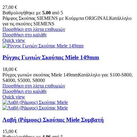
27,00
€
Βαθμολογήθηκε με
5.00
από 5
Ράμφος Σκούπας SIEMENS με Κούρμπα ORIGINALΚατάλληλο
για τις σκούπες SIEMENS
Προσθήκη στη λίστα επιθυμιών
Προσθήκη στο καλάθι
Quick view
Ρύγχος Γωνιών Σκούπας Miele 149mm
18,00
€
Ρύγχος γωνιών σκούπας Miele 149mmΚατάλληλο για: S100-S800,
S4000, S5000, S8000
Προσθήκη στη λίστα επιθυμιών
Προσθήκη στο καλάθι
Quick view
Λαβή (Ράμφος) Σκούπας Miele Συμβατή
15,00
€
Βαθμολογήθηκε με
4.96
από 5