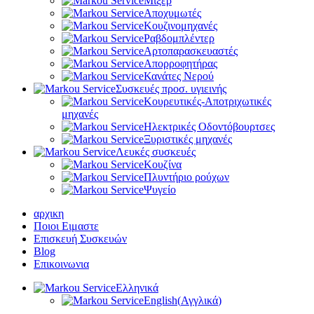
Μίξερ
Αποχυμωτές
Κουζινομηχανές
Ραβδομπλέντερ
Αρτοπαρασκευαστές
Απορροφητήρας
Κανάτες Νερού
Συσκευές προσ. υγιεινής
Κουρευτικές-Αποτριχωτικές
μηχανές
Ηλεκτρικές Οδοντόβουρτσες
Ξυριστικές μηχανές
Λευκές συσκευές
Κουζίνα
Πλυντήριο ρούχων
Ψυγείο
αρχικη
Ποιοι Ειμαστε
Επισκευή Συσκευών
Blog
Επικοινωνια
Ελληνικά
English
(
Αγγλικά
)