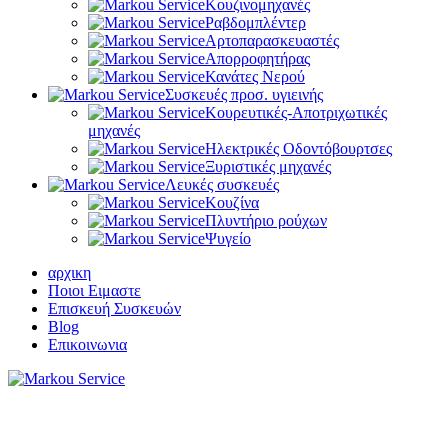
Κουζινομηχανές
Ραβδομπλέντερ
Αρτοπαρασκευαστές
Απορροφητήρας
Κανάτες Νερού
Συσκευές προσ. υγιεινής
Κουρευτικές-Αποτριχωτικές
μηχανές
Ηλεκτρικές Οδοντόβουρτσες
Ξυριστικές μηχανές
Λευκές συσκευές
Κουζίνα
Πλυντήριο ρούχων
Ψυγείο
αρχικη
Ποιοι Ειμαστε
Επισκευή Συσκευών
Blog
Επικοινωνια