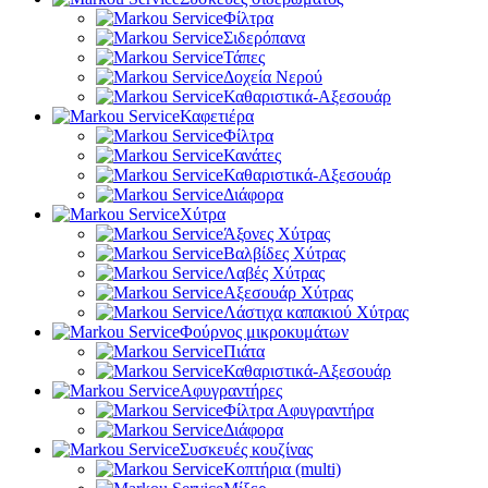
Φίλτρα
Σιδερόπανα
Τάπες
Δοχεία Νερού
Καθαριστικά-Αξεσουάρ
Καφετιέρα
Φίλτρα
Κανάτες
Καθαριστικά-Αξεσουάρ
Διάφορα
Χύτρα
Άξονες Χύτρας
Βαλβίδες Χύτρας
Λαβές Χύτρας
Αξεσουάρ Χύτρας
Λάστιχα καπακιού Χύτρας
Φούρνος μικροκυμάτων
Πιάτα
Καθαριστικά-Αξεσουάρ
Αφυγραντήρες
Φίλτρα Αφυγραντήρα
Διάφορα
Συσκευές κουζίνας
Κοπτήρια (multi)