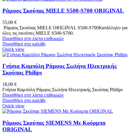
Ράμφος Σκούπας MIELE S500-S700 ORIGINAL
55,00
€
Ράμφος Σκούπας MIELE ORIGINAL S500-S700Κατάλληλο για
όλες τις σκούπες MIELE S500-S700.
Προσθήκη στη λίστα επιθυμιών
Προσθήκη στο καλάθι
Quick view
Γνήσια Καμπύλη Ράμφος Σωλήνα Ηλεκτρικής
Σκούπας Philips
18,00
€
Γνήσια Καμπύλη Ράμφος Σωλήνα Ηλεκτρικής Σκούπας Philips
Προσθήκη στη λίστα επιθυμιών
Προσθήκη στο καλάθι
Quick view
Ράμφος Σκούπας SIEMENS Με Κούρμπα
ORIGINAL