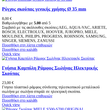
Ρύγχος σκούπας γενικής χρήσης Ø 35 mm
8,00
€
Βαθμολογήθηκε με
5.00
από 5
Συμβατό με τις ακόλουθες σκούπες:AEG, AQUA-VAC, ARIETE,
BOSCH, ELECTROLUX, HOOVER, JUROPRO, MIELE,
MOULINEX, PHILIPS, PROGRESS, ROHNSON, SAMSUNG,
SINGER, SIEMENS, ZANUSSI
Προσθήκη στη λίστα επιθυμιών
Προσθήκη στο καλάθι
Quick view
Γνήσια Καμπύλη Ράμφος Σωλήνας Ηλεκτρικής
Σκούπας
23,00
€
Γνησιο πλαστικό ράμφος σύνδεσης τηλεσκοπικού μεταλλικού
σωλήνα με σωλήνα σπιράλ σε ηλεκτρική σκούπα.
Προσθήκη στη λίστα επιθυμιών
Προσθήκη στο καλάθι
Quick view