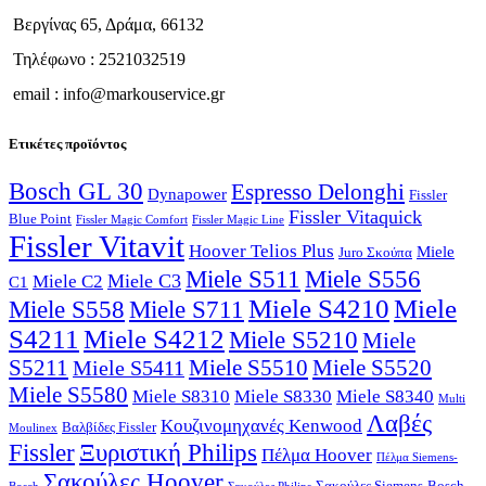
Βεργίνας 65, Δράμα, 66132
Τηλέφωνο : 2521032519
email : info@markouservice.gr
Ετικέτες προϊόντος
Bosch GL 30
Espresso Delonghi
Dynapower
Fissler
Fissler Vitaquick
Blue Point
Fissler Magic Comfort
Fissler Magic Line
Fissler Vitavit
Hoover Telios Plus
Miele
Juro Σκούπα
Miele S511
Miele S556
Miele C3
Miele C2
C1
Miele S4210
Miele
Miele S711
Miele S558
S4211
Miele S4212
Miele S5210
Miele
S5211
Miele S5510
Miele S5520
Miele S5411
Miele S5580
Miele S8310
Miele S8330
Miele S8340
Multi
Λαβές
Κουζινομηχανές Kenwood
Βαλβίδες Fissler
Moulinex
Fissler
Ξυριστική Philips
Πέλμα Hoover
Πέλμα Siemens-
Σακούλες Hoover