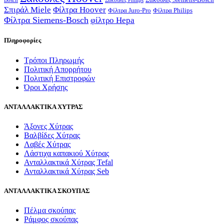
Σακούλες Siemens-Bosch
Bosch
Σακούλες Philips
Σπιράλ Miele
Φίλτρα Hoover
Φίλτρα Juro-Pro
Φίλτρα Philips
Φίλτρα Siemens-Bosch
φίλτρο Hepa
Πληροφορίες
Τρόποι Πληρωμής
Πολιτική Απορρήτου
Πολιτική Επιστροφών
Όροι Χρήσης
ΑΝΤΑΛΛΑΚΤΙΚΑ ΧΥΤΡΑΣ
Άξονες Χύτρας
Βαλβίδες Χύτρας
Λαβές Χύτρας
Λάστιχα καπακιού Χύτρας
Ανταλλακτικά Χύτρας Tefal
Ανταλλακτικά Χύτρας Seb
ΑΝΤΑΛΛΑΚΤΙΚΑ ΣΚΟΥΠΑΣ
Πέλμα σκούπας
Ράμφος σκούπας