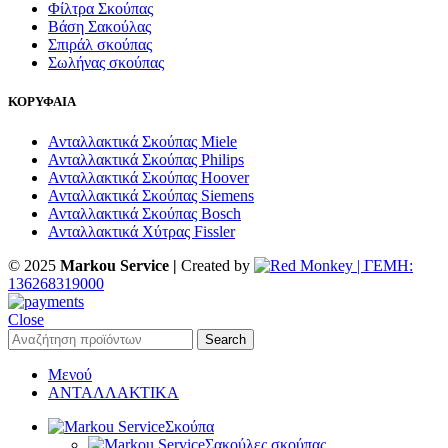
Φίλτρα Σκούπας
Βάση Σακούλας
Σπιράλ σκούπας
Σωλήνας σκούπας
ΚΟΡΥΦΑΙΑ
Ανταλλακτικά Σκούπας Miele
Ανταλλακτικά Σκούπας Philips
Ανταλλακτικά Σκούπας Hoover
Ανταλλακτικά Σκούπας Siemens
Ανταλλακτικά Σκούπας Bosch
Ανταλλακτικά Χύτρας Fissler
© 2025
Markou Service |
Created by
| ΓΕΜΗ:
136268319000
Close
Search
Μενού
ΑΝΤΑΛΛΑΚΤΙΚΑ
Σκούπα
Σακούλες σκούπας