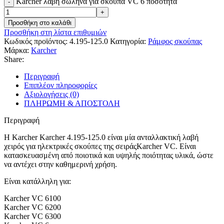
Karcher λαβή σωλήνα για σκούπα VC 6 ποσότητα
Προσθήκη στο καλάθι
Προσθήκη στη λίστα επιθυμιών
Κωδικός προϊόντος:
4.195-125.0
Κατηγορία:
Ράμφος σκούπας
Μάρκα:
Karcher
Share:
Περιγραφή
Επιπλέον πληροφορίες
Αξιολογήσεις (0)
ΠΛΗΡΩΜΗ & ΑΠΟΣΤΟΛΗ
Περιγραφή
Η Karcher Karcher 4.195-125.0 είναι μία ανταλλακτική λαβή
χειρός για ηλεκτρικές σκούπες της σειράςKarcher VC. Είναι
κατασκευασμένη από ποιοτικά και υψηλής ποιότητας υλικά, ώστε
να αντέχει στην καθημερινή χρήση.
Είναι κατάλληλη για:
Karcher VC 6100
Karcher VC 6200
Karcher VC 6300