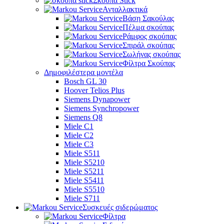
Σκούπα Stick
Ανταλλακτικά
Βάση Σακούλας
Πέλμα σκούπας
Ράμφος σκούπας
Σπιράλ σκούπας
Σωλήνας σκούπας
Φίλτρα Σκούπας
Δημοφιλέστερα μοντέλα
Bosch GL 30
Hoover Telios Plus
Siemens Dynapower
Siemens Synchropower
Siemens Q8
Miele C1
Miele C2
Miele C3
Miele S511
Miele S5210
Miele S5211
Miele S5411
Miele S5510
Miele S711
Συσκευές σιδερώματος
Φίλτρα