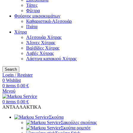
Τάπες
Φίλτρα
Φούρνος μικροκυμάτων
Καθαριστικά-Αξεσουάρ
Πιάτα
Χύτρα
Αξεσουάρ Χύτρας
Άξονες Χύτρας
Βαλβίδες Χύτρας
Λαβές Χύτρας
Λάστιχα καπακιού Χύτρας
Search
Login / Register
0
Wishlist
0
items
0,00
€
Μενού
0
items
0,00
€
ΑΝΤΑΛΛΑΚΤΙΚΑ
Σκούπα
Σακούλες σκούπας
Σκούπα ρομπότ