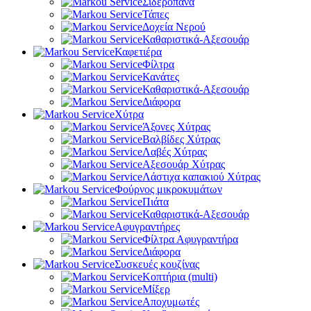
Σιδερόπανα
Τάπες
Δοχεία Νερού
Καθαριστικά-Αξεσουάρ
Καφετιέρα
Φίλτρα
Κανάτες
Καθαριστικά-Αξεσουάρ
Διάφορα
Χύτρα
Άξονες Χύτρας
Βαλβίδες Χύτρας
Λαβές Χύτρας
Αξεσουάρ Χύτρας
Λάστιχα καπακιού Χύτρας
Φούρνος μικροκυμάτων
Πιάτα
Καθαριστικά-Αξεσουάρ
Αφυγραντήρες
Φίλτρα Αφυγραντήρα
Διάφορα
Συσκευές κουζίνας
Κοπτήρια (multi)
Μίξερ
Αποχυμωτές