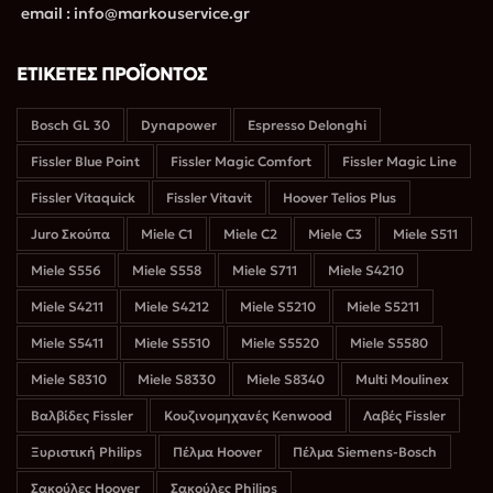
email : info@markouservice.gr
ΕΤΙΚΈΤΕΣ ΠΡΟΪΌΝΤΟΣ
Bosch GL 30
Dynapower
Espresso Delonghi
Fissler Blue Point
Fissler Magic Comfort
Fissler Magic Line
Fissler Vitaquick
Fissler Vitavit
Hoover Telios Plus
Juro Σκούπα
Miele C1
Miele C2
Miele C3
Miele S511
Miele S556
Miele S558
Miele S711
Miele S4210
Miele S4211
Miele S4212
Miele S5210
Miele S5211
Miele S5411
Miele S5510
Miele S5520
Miele S5580
Miele S8310
Miele S8330
Miele S8340
Multi Moulinex
Βαλβίδες Fissler
Κουζινομηχανές Kenwood
Λαβές Fissler
Ξυριστική Philips
Πέλμα Hoover
Πέλμα Siemens-Bosch
Σακούλες Hoover
Σακούλες Philips