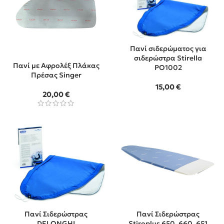
Πανί σιδερώματος για
σιδερώστρα Stirella
Πανί με Αφρολέξ Πλάκας
PO1002
Πρέσας Singer
15,00
€
20,00
€
Πανί Σιδερώστρας
Πανί Σιδερώστρας
DELONGHI
Stiroplus 650, 660, 651