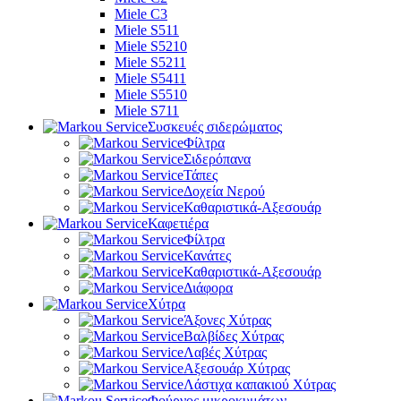
Miele C3
Miele S511
Miele S5210
Miele S5211
Miele S5411
Miele S5510
Miele S711
Συσκευές σιδερώματος
Φίλτρα
Σιδερόπανα
Τάπες
Δοχεία Νερού
Καθαριστικά-Αξεσουάρ
Καφετιέρα
Φίλτρα
Κανάτες
Καθαριστικά-Αξεσουάρ
Διάφορα
Χύτρα
Άξονες Χύτρας
Βαλβίδες Χύτρας
Λαβές Χύτρας
Αξεσουάρ Χύτρας
Λάστιχα καπακιού Χύτρας
Φούρνος μικροκυμάτων