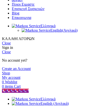
Ποιοι Ειμαστε
Επισκευή Συσκευών
Blog
Επικοινωνια
Ελληνικά
English
(
Αγγλικά
)
ΚΑΛΑΘΙ ΑΓΟΡΩΝ
Close
Sign in
Close
No account yet?
Create an Account
Shop
My account
0
Wishlist
0
items
Cart
Call Now Button
Ελληνικά
English
(
Αγγλικά
)