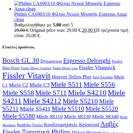
Philips CA6903/10 Φίλτρο Νερού Μηχανής Espresso Aqua
clean
Βαθμολογήθηκε με
5.00
από 5
29,00
€
Original price was: 29,00 €.
20,00
€
Η τρέχουσα τιμή
είναι: 20,00 €.
Ετικέτες προϊόντος
Bosch GL 30
Espresso Delonghi
Dynapower
Fissler
Fissler Vitaquick
Blue Point
Fissler Magic Comfort
Fissler Magic Line
Fissler Vitavit
Hoover Telios Plus
Miele
Juro Σκούπα
Miele S511
Miele S556
Miele C3
Miele C2
C1
Miele S4210
Miele
Miele S711
Miele S558
S4211
Miele S4212
Miele S5210
Miele
S5211
Miele S5510
Miele S5520
Miele S5411
Miele S5580
Miele S8310
Miele S8330
Miele S8340
Multi
Λαβές
Κουζινομηχανές Kenwood
Βαλβίδες Fissler
Moulinex
Fissler
Ξυριστική Philips
Πέλμα Hoover