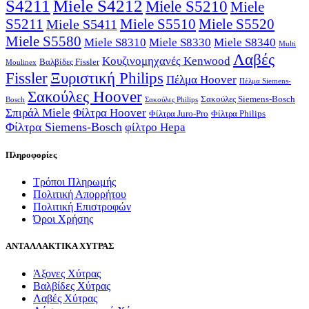
S4211
Miele S4212
Miele S5210
Miele
S5211
Miele S5510
Miele S5520
Miele S5411
Miele S5580
Miele S8310
Miele S8330
Miele S8340
Multi
Λαβές
Κουζινομηχανές Kenwood
Βαλβίδες Fissler
Moulinex
Fissler
Ξυριστική Philips
Πέλμα Hoover
Πέλμα Siemens-
Σακούλες Hoover
Σακούλες Siemens-Bosch
Bosch
Σακούλες Philips
Σπιράλ Miele
Φίλτρα Hoover
Φίλτρα Juro-Pro
Φίλτρα Philips
Φίλτρα Siemens-Bosch
φίλτρο Hepa
Πληροφορίες
Τρόποι Πληρωμής
Πολιτική Απορρήτου
Πολιτική Επιστροφών
Όροι Χρήσης
ΑΝΤΑΛΛΑΚΤΙΚΑ ΧΥΤΡΑΣ
Άξονες Χύτρας
Βαλβίδες Χύτρας
Λαβές Χύτρας