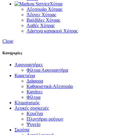
Χύτρα
Αξεσουάρ Χύτρας
Άξονες Χύτρας
Βαλβίδες Χύτρας
Λαβές Χύτρας
Λάστιχα καπακιού Χύτρας
Close
Κατηγορίες
Αφυγραντήρες
Φίλτρα Αφυγραντήρα
Καφετιέρα
Διάφορα
Καθαριστικά-Αξεσουάρ
Κανάτες
Φίλτρα
Κλιματισμός
Λευκές συσκευές
Κουζίνα
Πλυντήριο ρούχων
Ψυγείο
Σκούπα