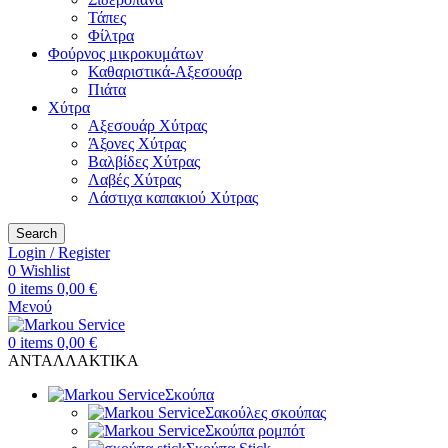
Τάπες
Φίλτρα
Φούρνος μικροκυμάτων
Καθαριστικά-Αξεσουάρ
Πιάτα
Χύτρα
Αξεσουάρ Χύτρας
Άξονες Χύτρας
Βαλβίδες Χύτρας
Λαβές Χύτρας
Λάστιχα καπακιού Χύτρας
Search
Login / Register
0
Wishlist
0
items
0,00
€
Μενού
0
items
0,00
€
ΑΝΤΑΛΛΑΚΤΙΚΑ
Σκούπα
Σακούλες σκούπας
Σκούπα ρομπότ