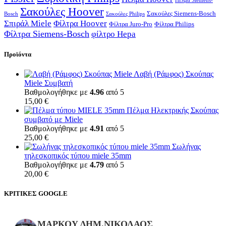
Πέλμα Siemens-
Σακούλες Hoover
Σακούλες Siemens-Bosch
Bosch
Σακούλες Philips
Σπιράλ Miele
Φίλτρα Hoover
Φίλτρα Juro-Pro
Φίλτρα Philips
Φίλτρα Siemens-Bosch
φίλτρο Hepa
Προϊόντα
Λαβή (Ράμφος) Σκούπας
Miele Συμβατή
Βαθμολογήθηκε με
4.96
από 5
15,00
€
Πέλμα Ηλεκτρικής Σκούπας
συμβατό με Miele
Βαθμολογήθηκε με
4.91
από 5
25,00
€
Σωλήνας
τηλεσκοπικός τύπου miele 35mm
Βαθμολογήθηκε με
4.79
από 5
20,00
€
ΚΡΙΤΙΚΕΣ GOOGLE
ΜΑΡΚΟΥ ΔΗΜ.ΝΙΚΟΛΑΟΣ