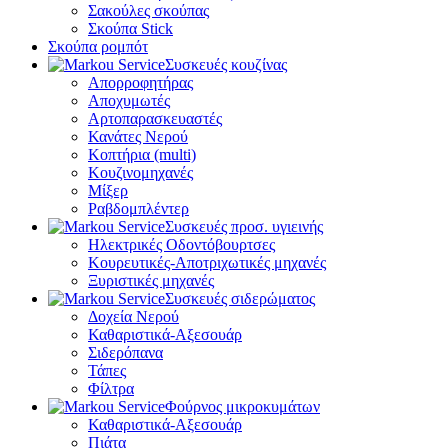
Σακούλες σκούπας
Σκούπα Stick
Σκούπα ρομπότ
Συσκευές κουζίνας
Απορροφητήρας
Αποχυμωτές
Αρτοπαρασκευαστές
Κανάτες Νερού
Κοπτήρια (multi)
Κουζινομηχανές
Μίξερ
Ραβδομπλέντερ
Συσκευές προσ. υγιεινής
Ηλεκτρικές Οδοντόβουρτσες
Κουρευτικές-Αποτριχωτικές μηχανές
Ξυριστικές μηχανές
Συσκευές σιδερώματος
Δοχεία Νερού
Καθαριστικά-Αξεσουάρ
Σιδερόπανα
Τάπες
Φίλτρα
Φούρνος μικροκυμάτων
Καθαριστικά-Αξεσουάρ
Πιάτα