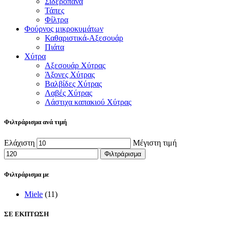
Σιδερόπανα
Τάπες
Φίλτρα
Φούρνος μικροκυμάτων
Καθαριστικά-Αξεσουάρ
Πιάτα
Χύτρα
Αξεσουάρ Χύτρας
Άξονες Χύτρας
Βαλβίδες Χύτρας
Λαβές Χύτρας
Λάστιχα καπακιού Χύτρας
Φιλτράρισμα ανά τιμή
Ελάχιστη
Μέγιστη τιμή
Φιλτράρισμα
Φιλτράρισμα με
Miele
(11)
ΣΕ ΕΚΠΤΩΣΗ