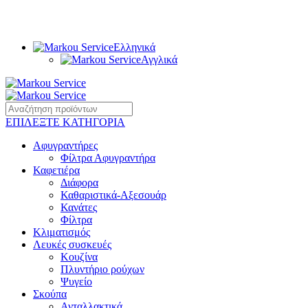
Αποστολή μας είναι να παρατείνουμε το χρόνο ζωής των συσκευών
σας.
Ελληνικά
Αγγλικά
ΕΠΙΛΕΞΤΕ ΚΑΤΗΓΟΡΙΑ
Αφυγραντήρες
Φίλτρα Αφυγραντήρα
Καφετιέρα
Διάφορα
Καθαριστικά-Αξεσουάρ
Κανάτες
Φίλτρα
Κλιματισμός
Λευκές συσκευές
Κουζίνα
Πλυντήριο ρούχων
Ψυγείο
Σκούπα
Ανταλλακτικά