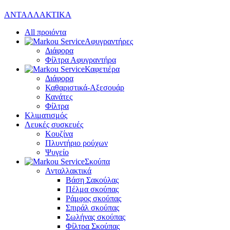
ΑΝΤΑΛΛΑΚΤΙΚΑ
All
προιόντα
Αφυγραντήρες
Διάφορα
Φίλτρα Αφυγραντήρα
Καφετιέρα
Διάφορα
Καθαριστικά-Αξεσουάρ
Κανάτες
Φίλτρα
Κλιματισμός
Λευκές συσκευές
Κουζίνα
Πλυντήριο ρούχων
Ψυγείο
Σκούπα
Ανταλλακτικά
Βάση Σακούλας
Πέλμα σκούπας
Ράμφος σκούπας
Σπιράλ σκούπας
Σωλήνας σκούπας
Φίλτρα Σκούπας