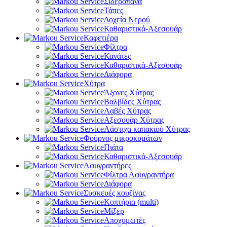
Σιδερόπανα
Τάπες
Δοχεία Νερού
Καθαριστικά-Αξεσουάρ
Καφετιέρα
Φίλτρα
Κανάτες
Καθαριστικά-Αξεσουάρ
Διάφορα
Χύτρα
Άξονες Χύτρας
Βαλβίδες Χύτρας
Λαβές Χύτρας
Αξεσουάρ Χύτρας
Λάστιχα καπακιού Χύτρας
Φούρνος μικροκυμάτων
Πιάτα
Καθαριστικά-Αξεσουάρ
Αφυγραντήρες
Φίλτρα Αφυγραντήρα
Διάφορα
Συσκευές κουζίνας
Κοπτήρια (multi)
Μίξερ
Αποχυμωτές