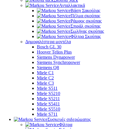
Σκούπα Stick
Ανταλλακτικά
Βάση Σακούλας
Πέλμα σκούπας
Ράμφος σκούπας
Σπιράλ σκούπας
Σωλήνας σκούπας
Φίλτρα Σκούπας
Δημοφιλέστερα μοντέλα
Bosch GL 30
Hoover Telios Plus
Siemens Dynapower
Siemens Synchropower
Siemens Q8
Miele C1
Miele C2
Miele C3
Miele S511
Miele S5210
Miele S5211
Miele S5411
Miele S5510
Miele S711
Συσκευές σιδερώματος
Φίλτρα