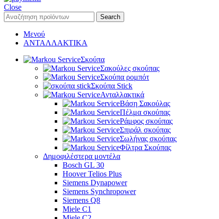
Close
Search
Μενού
ΑΝΤΑΛΛΑΚΤΙΚΑ
Σκούπα
Σακούλες σκούπας
Σκούπα ρομπότ
Σκούπα Stick
Ανταλλακτικά
Βάση Σακούλας
Πέλμα σκούπας
Ράμφος σκούπας
Σπιράλ σκούπας
Σωλήνας σκούπας
Φίλτρα Σκούπας
Δημοφιλέστερα μοντέλα
Bosch GL 30
Hoover Telios Plus
Siemens Dynapower
Siemens Synchropower
Siemens Q8
Miele C1
Miele C2