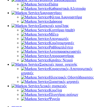
Πιάτα
Καθαριστικά-Αξεσουάρ
Αφυγραντήρες
Φίλτρα Αφυγραντήρα
Διάφορα
Συσκευές κουζίνας
Κοπτήρια (multi)
Μίξερ
Αποχυμωτές
Κουζινομηχανές
Ραβδομπλέντερ
Αρτοπαρασκευαστές
Απορροφητήρας
Κανάτες Νερού
Συσκευές προσ. υγιεινής
Κουρευτικές-Αποτριχωτικές
μηχανές
Ηλεκτρικές Οδοντόβουρτσες
Ξυριστικές μηχανές
Λευκές συσκευές
Κουζίνα
Πλυντήριο ρούχων
Ψυγείο
αρχικη