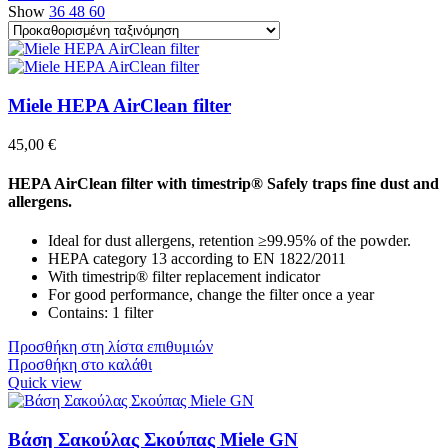
Show
36
48
60
Miele HEPA AirClean filter
45,00
€
HEPA AirClean filter with timestrip® Safely traps fine dust and
allergens.
Ideal for dust allergens, retention ≥99.95% of the powder.
HEPA category 13 according to EN 1822/2011
With timestrip® filter replacement indicator
For good performance, change the filter once a year
Contains: 1 filter
Προσθήκη στη λίστα επιθυμιών
Προσθήκη στο καλάθι
Quick view
Βάση Σακούλας Σκούπας Miele GN