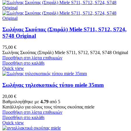
Σωλήνας Σκούπας (Σπιράλ) Miele S711, S712, S724,
S748 Original
75,00
€
Σωλήνας Σκούπας (Σπιράλ) Miele S711, S712, S724, S748 Original
Προσθήκη στη λίστα επιθυμιών
Προσθήκη στο καλάθι
Quick view
Σωλήνας τηλεσκοπικός τύπου miele 35mm
20,00
€
Βαθμολογήθηκε με
4.79
από 5
Κατάλληλο για oλους τους τύπους σκούπας miele
Προσθήκη στη λίστα επιθυμιών
Προσθήκη στο καλάθι
Quick view