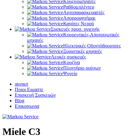
Κουζινομηχανές
Ραβδομπλέντερ
Αρτοπαρασκευαστές
Απορροφητήρας
Κανάτες Νερού
Συσκευές προσ. υγιεινής
Κουρευτικές-Αποτριχωτικές
μηχανές
Ηλεκτρικές Οδοντόβουρτσες
Ξυριστικές μηχανές
Λευκές συσκευές
Κουζίνα
Πλυντήριο ρούχων
Ψυγείο
αρχικη
Ποιοι Ειμαστε
Επισκευή Συσκευών
Blog
Επικοινωνια
Miele C3