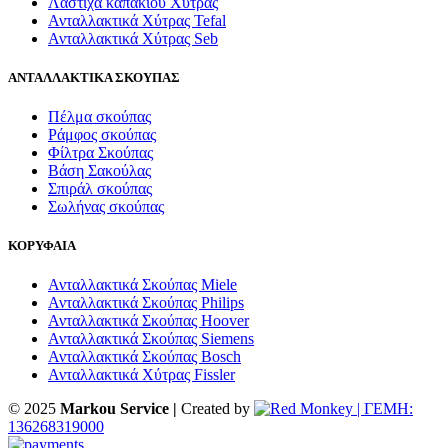
Λάστιχα καπακιού Χύτρας
Ανταλλακτικά Χύτρας Tefal
Ανταλλακτικά Χύτρας Seb
ΑΝΤΑΛΛΑΚΤΙΚΑ ΣΚΟΥΠΑΣ
Πέλμα σκούπας
Ράμφος σκούπας
Φίλτρα Σκούπας
Βάση Σακούλας
Σπιράλ σκούπας
Σωλήνας σκούπας
ΚΟΡΥΦΑΙΑ
Ανταλλακτικά Σκούπας Miele
Ανταλλακτικά Σκούπας Philips
Ανταλλακτικά Σκούπας Hoover
Ανταλλακτικά Σκούπας Siemens
Ανταλλακτικά Σκούπας Bosch
Ανταλλακτικά Χύτρας Fissler
© 2025
Markou Service |
Created by
| ΓΕΜΗ:
136268319000