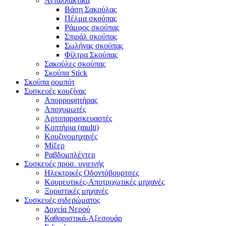
Ανταλλακτικά
Βάση Σακούλας
Πέλμα σκούπας
Ράμφος σκούπας
Σπιράλ σκούπας
Σωλήνας σκούπας
Φίλτρα Σκούπας
Σακούλες σκούπας
Σκούπα Stick
Σκούπα ρομπότ
Συσκευές κουζίνας
Απορροφητήρας
Αποχυμωτές
Αρτοπαρασκευαστές
Κοπτήρια (multi)
Κουζινομηχανές
Μίξερ
Ραβδομπλέντερ
Συσκευές προσ. υγιεινής
Ηλεκτρικές Οδοντόβουρτσες
Κουρευτικές-Αποτριχωτικές μηχανές
Ξυριστικές μηχανές
Συσκευές σιδερώματος
Δοχεία Νερού
Καθαριστικά-Αξεσουάρ