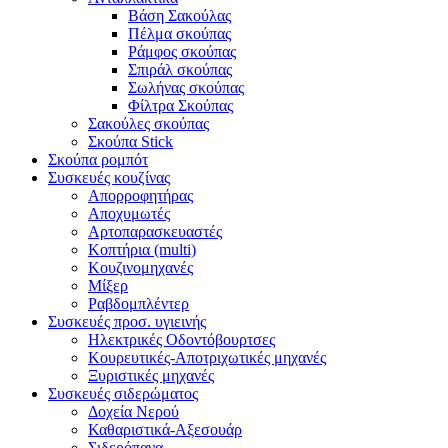
Βάση Σακούλας
Πέλμα σκούπας
Ράμφος σκούπας
Σπιράλ σκούπας
Σωλήνας σκούπας
Φίλτρα Σκούπας
Σακούλες σκούπας
Σκούπα Stick
Σκούπα ρομπότ
Συσκευές κουζίνας
Απορροφητήρας
Αποχυμωτές
Αρτοπαρασκευαστές
Κοπτήρια (multi)
Κουζινομηχανές
Μίξερ
Ραβδομπλέντερ
Συσκευές προσ. υγιεινής
Ηλεκτρικές Οδοντόβουρτσες
Κουρευτικές-Αποτριχωτικές μηχανές
Ξυριστικές μηχανές
Συσκευές σιδερώματος
Δοχεία Νερού
Καθαριστικά-Αξεσουάρ
Σιδερόπανα