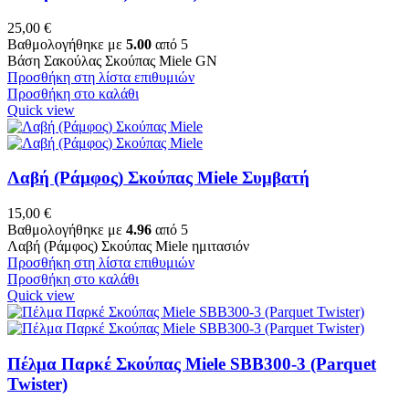
25,00
€
Βαθμολογήθηκε με
5.00
από 5
Βάση Σακούλας Σκούπας Miele GN
Προσθήκη στη λίστα επιθυμιών
Προσθήκη στο καλάθι
Quick view
Λαβή (Ράμφος) Σκούπας Miele Συμβατή
15,00
€
Βαθμολογήθηκε με
4.96
από 5
Λαβή (Ράμφος) Σκούπας Miele ημιτασιόν
Προσθήκη στη λίστα επιθυμιών
Προσθήκη στο καλάθι
Quick view
Πέλμα Παρκέ Σκούπας Miele SBB300-3 (Parquet
Twister)