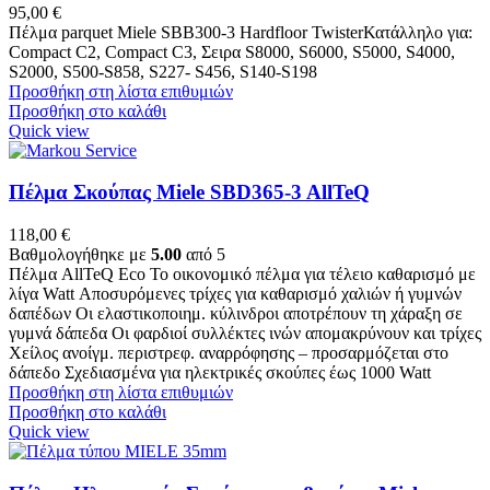
95,00
€
Πέλμα parquet Miele SBB300-3 Hardfloor TwisterΚατάλληλο για:
Compact C2, Compact C3, Σειρα S8000, S6000, S5000, S4000,
S2000, S500-S858, S227- S456, S140-S198
Προσθήκη στη λίστα επιθυμιών
Προσθήκη στο καλάθι
Quick view
Πέλμα Σκούπας Miele SBD365-3 AllTeQ
118,00
€
Βαθμολογήθηκε με
5.00
από 5
Πέλμα AllTeQ Eco Το οικονομικό πέλμα για τέλειο καθαρισμό με
λίγα Watt Αποσυρόμενες τρίχες για καθαρισμό χαλιών ή γυμνών
δαπέδων Οι ελαστικοποιημ. κύλινδροι αποτρέπουν τη χάραξη σε
γυμνά δάπεδα Οι φαρδιοί συλλέκτες ινών απομακρύνουν και τρίχες
Χείλος ανοίγμ. περιστρεφ. αναρρόφησης – προσαρμόζεται στο
δάπεδο Σχεδιασμένα για ηλεκτρικές σκούπες έως 1000 Watt
Προσθήκη στη λίστα επιθυμιών
Προσθήκη στο καλάθι
Quick view