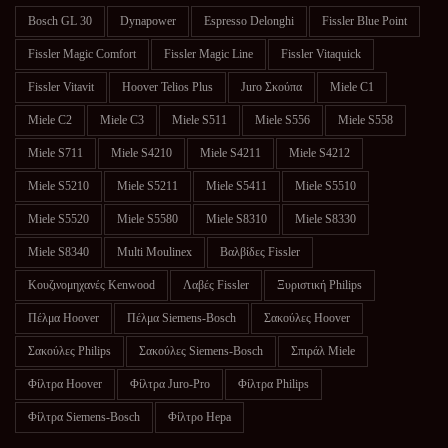
Bosch GL 30
Dynapower
Espresso Delonghi
Fissler Blue Point
Fissler Magic Comfort
Fissler Magic Line
Fissler Vitaquick
Fissler Vitavit
Hoover Telios Plus
Juro Σκούπα
Miele C1
Miele C2
Miele C3
Miele S511
Miele S556
Miele S558
Miele S711
Miele S4210
Miele S4211
Miele S4212
Miele S5210
Miele S5211
Miele S5411
Miele S5510
Miele S5520
Miele S5580
Miele S8310
Miele S8330
Miele S8340
Multi Moulinex
Βαλβίδες Fissler
Κουζινομηχανές Kenwood
Λαβές Fissler
Ξυριστική Philips
Πέλμα Hoover
Πέλμα Siemens-Bosch
Σακούλες Hoover
Σακούλες Philips
Σακούλες Siemens-Bosch
Σπιράλ Miele
Φίλτρα Hoover
Φίλτρα Juro-Pro
Φίλτρα Philips
Φίλτρα Siemens-Bosch
Φίλτρο Hepa